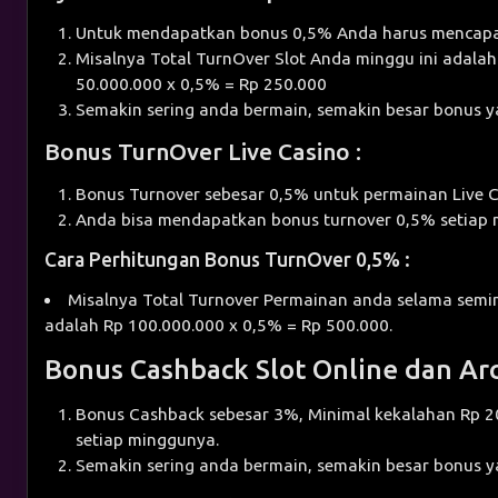
Untuk mendapatkan bonus 0,5% Anda harus mencapai
Misalnya Total TurnOver Slot Anda minggu ini adala
50.000.000 x 0,5% = Rp 250.000
Semakin sering anda bermain, semakin besar bonus 
Bonus TurnOver Live Casino :
Bonus Turnover sebesar 0,5% untuk permainan Live C
Anda bisa mendapatkan bonus turnover 0,5% setiap 
Cara Perhitungan Bonus TurnOver 0,5% :
Misalnya Total Turnover Permainan anda selama semi
adalah Rp 100.000.000 x 0,5% = Rp 500.000.
Bonus Cashback Slot Online dan Ar
Bonus Cashback sebesar 3%, Minimal kekalahan Rp 2
setiap minggunya.
Semakin sering anda bermain, semakin besar bonus 