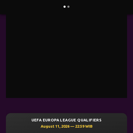
ALIFIERS
UEFA CHAMPIONS LEAGUE QUALI
9 WIB
August 11, 2026 — 22:59 WIB