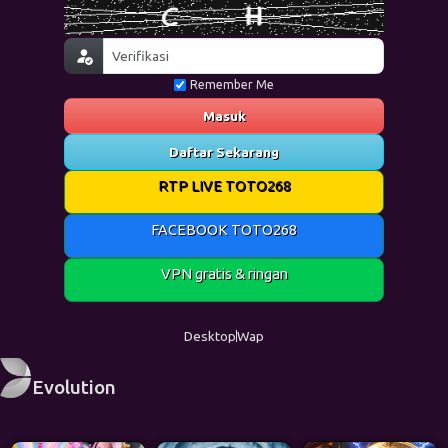
Remember Me
Masuk
Daftar Sekarang
RTP LIVE TOTO268
FACEBOOK TOTO268
VPN gratis & ringan
Desktop
Wap
Evolution