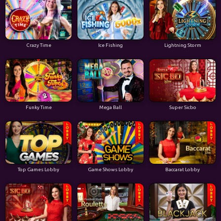
Crazy Time
Ice Fishing
Lightning Storm
Funky Time
Mega Ball
Super Sicbo
Top Games Lobby
Game Shows Lobby
Baccarat Lobby